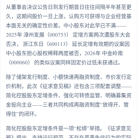
从董事会决议公告日到发行期首日往往间隔半年甚至更
久，这期间股价一旦上涨，认购方可获得与企业经营基
本面无关的确定性价差。中小股东对此早已不满——
2025年 漳州发展（000753） 定增方案两次遭股东大会
否决， 浙江东日（600113） 延长定增有效期的议案因
中小股东担心股权稀释两度被否，2026年 中金岭南
（000060） 的类似议案同样因定价过低未获通过。
除了储架发行制度、小额快速再融资制度、市价发行定
价机制，此次《征求意见稿》还包含三项配套调整——
简化控股股东定增条件、强化可转债监管、明确募集资
金投向主业——三者共同构成再融资制度“放得开、管
得住”的闭环。
简化控股股东定增条件是一项“松绑”举措。《征求意见
稿》提出，支持运行规范、不存在严重失信行为的实际