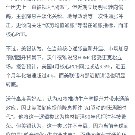
什历史上一直被视为“鹰派”，但近期立场明显转向偏
鸽，主张降息并淡化关税、地缘政治等一次性通胀冲
击，更倾向关注“修剪均值通胀”等潜在通胀指标，而非
核心PCE。
不过，美银认为，在当前核心通胀重新升温、市场加息
预期回升背景下，沃什很难说服FOMC接受更宽松立
场。报告预计，美国4月核心PCE同比或达3.3%，近五
个月年化增速超过4%，而美联储内部近期讲话也明显
转鹰。
沃什高度看好AI，认为AI将推动生产率提升并带来通缩
效应，因此美联储应提前降息押注“AI驱动的低通胀时
代”。他将这一逻辑类比为格林斯潘90年代押注科技繁
荣。但美银认为，这一类比并不牢靠，因为当前全球面
临的是“逆全球化+供应链冲击”，而非90年代式通缩环