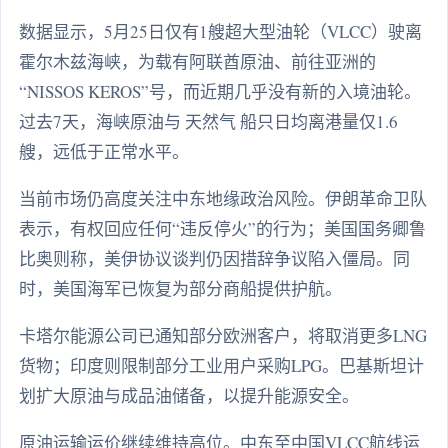
数据显示，5月25日仅有1艘超大型油轮（VLCC）驶离
霍尔木兹海峡，为载有阿联酋原油、前往亚洲的
“NISSOS KEROS”号，而近期几乎没有新的入境油轮。
过去7天，海峡原油与 天然气 船只日均离港量仅1.6
艘，远低于正常水平。
当前市场仍高度关注中东地缘政治风险。伊朗革命卫队
表示，有权回应任何“违反停火”的行为；美国国务卿鲁
比奥则称，美伊协议谈判仍因措辞争议陷入僵局。同
时，美国海军已恢复为部分商船提供护航。
卡塔尔能源公司已通知部分欧洲客户，将取消更多LNG
货物；印度则限制部分工业用户采购LPG。巴基斯坦计
划扩大原油与成品油储备，以提升能源安全。
原油运输运价继续维持高位。中东至中国VLCC航线运