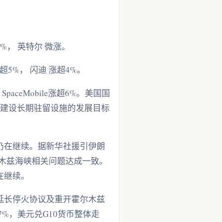
1%， 英特尔 微涨。
超5%， 闪迪 涨超4%。
SpaceMobile涨超6%。美国国
区建设长期驻留设施的发展目标
仍在继续。据新华社援引伊朗
尔木兹海峡相关问题达成一致。
在继续。
延长停火协议及重开霍尔木兹
7%，美元兑G10货币整体走