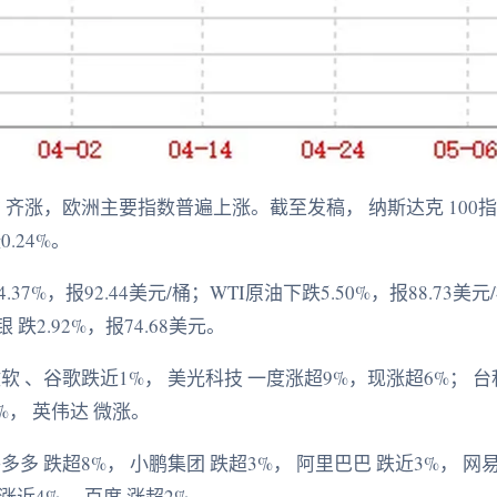
齐涨，欧洲主要指数普遍上涨。截至发稿， 纳斯达克 100指数 
0.24%。
%，报92.44美元/桶；WTI原油下跌5.50%，报88.73美元
银 跌2.92%，报74.68美元。
 、谷歌跌近1%， 美光科技 一度涨超9%，现涨超6%； 台积
1%， 英伟达 微涨。
多 跌超8%， 小鹏集团 跌超3%， 阿里巴巴 跌近3%， 网易
涨近4%， 百度 涨超2%。