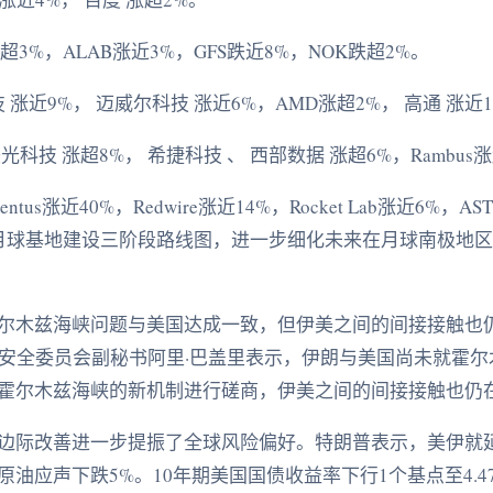
超3%，ALAB涨近3%，GFS跌近8%，NOK跌超2%。
 涨近9%， 迈威尔科技 涨近6%，AMD涨超2%， 高通 涨近
技 涨超8%， 希捷科技 、 西部数据 涨超6%，Rambus涨
涨近40%，Redwire涨近14%，Rocket Lab涨近6%，AST 
布月球基地建设三阶段路线图，进一步细化未来在月球南极地
尔木兹海峡问题与美国达成一致，但伊美之间的间接接触也
家安全委员会副秘书阿里·巴盖里表示，伊朗与美国尚未就霍
霍尔木兹海峡的新机制进行磋商，伊美之间的间接接触也仍
边际改善进一步提振了全球风险偏好。特朗普表示，美伊就
油应声下跌5%。10年期美国国债收益率下行1个基点至4.4