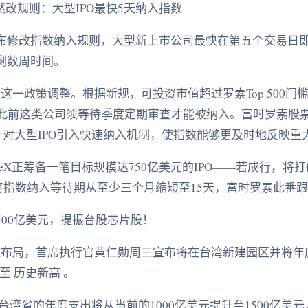
突然改规则：大型IPO最快5天纳入指数
ell）宣布修改指数纳入规则，大型新上市公司最快在第五个交易
仅剩数周时间。
这一政策调整。根据新规，可投资市值超过罗素Top 500门
而此前这类公司须等待季度定期审查才能被纳入。富时罗素股
示，"针对大型IPO引入快速纳入机制，使指数能够更及时地反映重
ceX正筹备一笔目标规模达750亿美元的IPO——若成行，
已将指数纳入等待期从至少三个月缩短至15天，富时罗素此番
500亿美元，提振台股芯片股！
区布局，首席执行官黄仁勋周三宣布将在台湾新建园区并将年度
至 历史新高 。
湾省的年度支出将从当前的1000亿美元提升至1500亿美