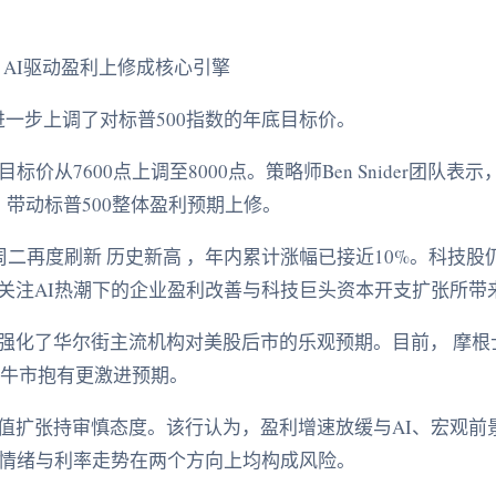
：AI驱动盈利上修成核心引擎
进一步上调了对标普500指数的年底目标价。
目标价从7600点上调至8000点。策略师Ben Snider团队
，带动标普500整体盈利预期上修。
周二再度刷新 历史新高 ，年内累计涨幅已接近10%。科技股
关注AI热潮下的企业盈利改善与科技巨头资本开支扩张所带
强化了华尔街主流机构对美股后市的乐观预期。目前， 摩根
动的牛市抱有更激进预期。
值扩张持审慎态度。该行认为，盈利增速放缓与AI、宏观前
I情绪与利率走势在两个方向上均构成风险。